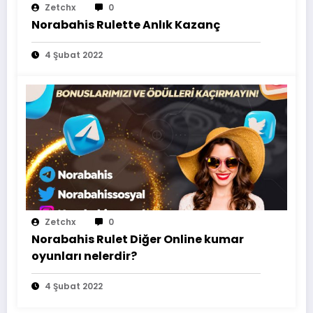
Zetchx
0
Norabahis Rulette Anlık Kazanç
4 Şubat 2022
Zetchx
0
Norabahis Rulet Diğer Online kumar
oyunları nelerdir?
4 Şubat 2022