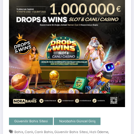
Güvenilir Bahis Sitesi
Norabahis Güncel Giriş
,
,
,
,
,
Bahis
Canlı
Canlı Bahis
Güvenilir Bahis Sitesi
Hızlı Ödeme