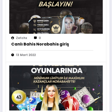
Zetchx
0
Canlı Bahis Norabahis giriş
13 Mart 2022