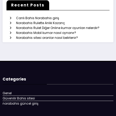
Recent Posts
Canlı Bahis Norabahis giriş
Norabahis Rulette Anlık Kazanç
Norabahis Rulet Diğer Online kumar oyunları nelerdir?
Norabahis Mobil kumar nasıl oynanır?
Norabahis sitesi oranlar nasıl belirlenir?
Categories
Genel
Güvenilir Bahis sitesi
norabahis güncel giriş