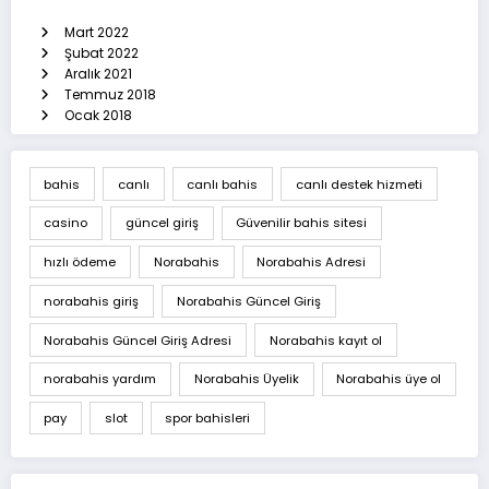
Mart 2022
Şubat 2022
Aralık 2021
Temmuz 2018
Ocak 2018
bahis
canlı
canlı bahis
canlı destek hizmeti
casino
güncel giriş
Güvenilir bahis sitesi
hızlı ödeme
Norabahis
Norabahis Adresi
norabahis giriş
Norabahis Güncel Giriş
Norabahis Güncel Giriş Adresi
Norabahis kayıt ol
norabahis yardım
Norabahis Üyelik
Norabahis üye ol
pay
slot
spor bahisleri