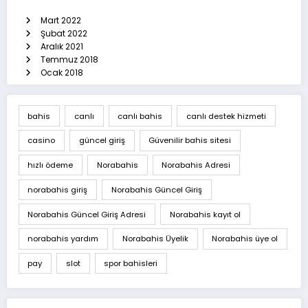
Mart 2022
Şubat 2022
Aralık 2021
Temmuz 2018
Ocak 2018
bahis
canlı
canlı bahis
canlı destek hizmeti
casino
güncel giriş
Güvenilir bahis sitesi
hızlı ödeme
Norabahis
Norabahis Adresi
norabahis giriş
Norabahis Güncel Giriş
Norabahis Güncel Giriş Adresi
Norabahis kayıt ol
norabahis yardım
Norabahis Üyelik
Norabahis üye ol
pay
slot
spor bahisleri